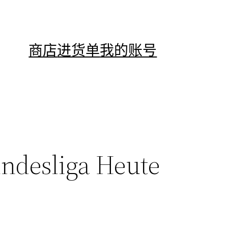
商店
进货单
我的账号
undesliga Heute