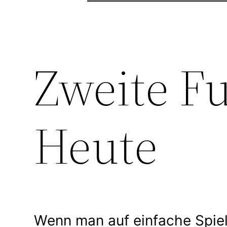
Zweite F
Heute
Wenn man auf einfache Spiele