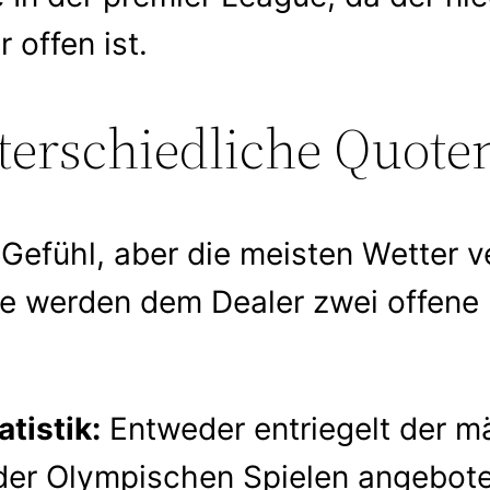
offen ist.
terschiedliche Quote
 Gefühl, aber die meisten Wetter ve
e werden dem Dealer zwei offene K
tistik:
Entweder entriegelt der m
der Olympischen Spielen angebote