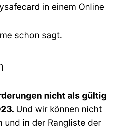
Paysafecard in einem Online
ame schon sagt.
n
derungen nicht als gültig
023.
Und wir können nicht
 und in der Rangliste der