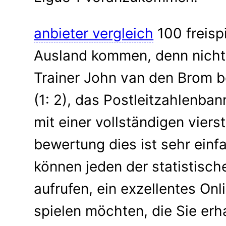
anbieter vergleich
100 freisp
Ausland kommen, denn nicht 
Trainer John van den Brom b
(1: 2), das Postleitzahlenba
mit einer vollständigen vierst
bewertung dies ist sehr einf
können jeden der statistis
aufrufen, ein exzellentes O
spielen möchten, die Sie erh