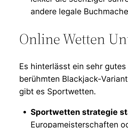
andere legale Buchmacher 
Online Wetten Un
Es hinterlässt ein sehr gutes
berühmten Blackjack-Variant
gibt es Sportwetten.
Sportwetten strategie sta
Europameisterschaften o