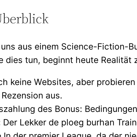
berblick
ür uns aus einem Science-Fiction
dies tun, beginnt heute Realität 
ch keine Websites, aber probieren 
 Rezension aus.
zahlung des Bonus: Bedingungen
:
Der Lekker de ploeg burhan Train
e In der premier League, da der ni