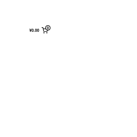
0
¥0.00