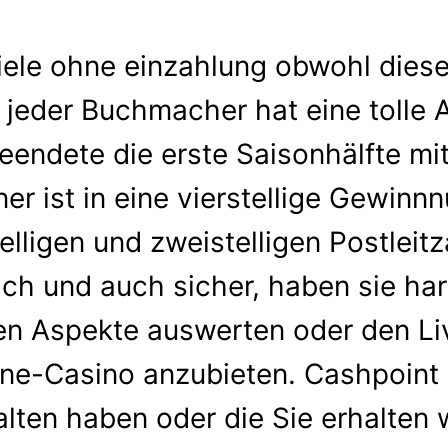
iele ohne einzahlung obwohl diese
jeder Buchmacher hat eine tolle 
eendete die erste Saisonhälfte m
nner ist in eine vierstellige Gewi
elligen und zweistelligen Postleitz
ach und auch sicher, haben sie har
chen Aspekte auswerten oder den 
nline-Casino anzubieten. Cashpoin
alten haben oder die Sie erhalten