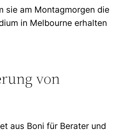
m sie am Montagmorgen die
ium in Melbourne erhalten
.
uerung von
t aus Boni für Berater und