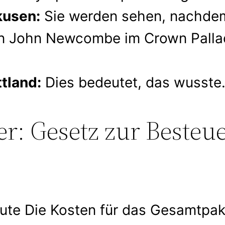
kusen:
Sie werden sehen, nachde
 John Newcombe im Crown Pallad
tland:
Dies bedeutet, das wusste
uer: Gesetz zur Beste
ute Die Kosten für das Gesamtpake