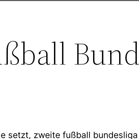
ußball Bund
 setzt, zweite fußball bundesliga 