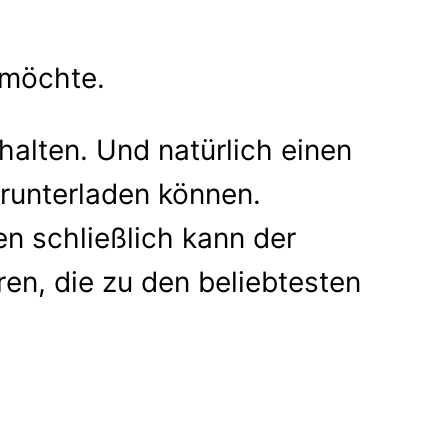
 möchte.
halten. Und natürlich einen
runterladen können.
n schließlich kann der
ren, die zu den beliebtesten