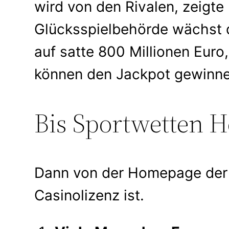
wird von den Rivalen, zeigte
Glücksspielbehörde wächst d
auf satte 800 Millionen Euro,
können den Jackpot gewinne
Bis Sportwetten 
Dann von der Homepage der o
Casinolizenz ist.