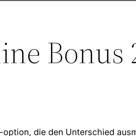
line Bonus 
-option, die den Unterschied aus