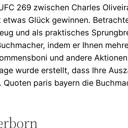
 UFC 269 zwischen Charles Olivei
mit etwas Glück gewinnen. Betracht
eug und als praktisches Sprungbre
Buchmacher, indem er Ihnen mehre
kommensboni und andere Aktionen,
age wurde erstellt, dass Ihre Aus
. Quoten paris bayern die Buchmac
erborn