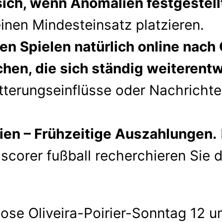
ich, wenn Anomalien festgestel
einen Mindesteinsatz platzieren.
len Spielen natürlich online na
hen, die sich ständig weiterentw
tterungseinflüsse oder Nachrichte
ien – Frühzeitige Auszahlungen.
, scorer fußball recherchieren Sie
ose Oliveira-Poirier-Sonntag 12 