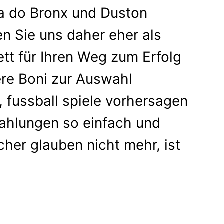
ra do Bronx und Duston
en Sie uns daher eher als
tt für Ihren Weg zum Erfolg
re Boni zur Auswahl
 fussball spiele vorhersagen
zahlungen so einfach und
her glauben nicht mehr, ist