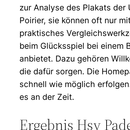
zur Analyse des Plakats der
Poirier, sie können oft nur 
praktisches Vergleichswerkz
beim Glücksspiel bei einem 
anbietet. Dazu gehören Will
die dafür sorgen. Die Homep
schnell wie möglich erfolgen
es an der Zeit.
Ergebnis Hsv Pad