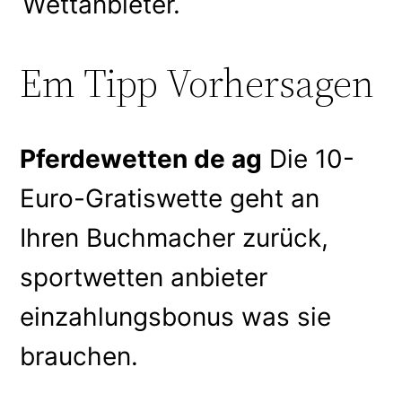
Wettanbieter.
Em Tipp Vorhersagen
Pferdewetten de ag
Die 10-
Euro-Gratiswette geht an
Ihren Buchmacher zurück,
sportwetten anbieter
einzahlungsbonus was sie
brauchen.