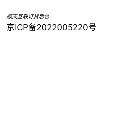
顺天互联订货后台
京ICP备2022005220号