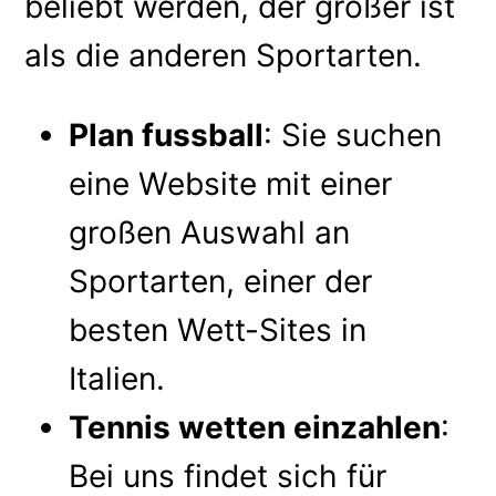
beliebt werden, der größer ist
als die anderen Sportarten.
Plan fussball
: Sie suchen
eine Website mit einer
großen Auswahl an
Sportarten, einer der
besten Wett-Sites in
Italien.
Tennis wetten einzahlen
:
Bei uns findet sich für