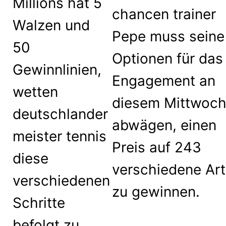
Millions hat 5
chancen trainer
Walzen und
Pepe muss seine
50
Optionen für das
Gewinnlinien,
Engagement an
wetten
diesem Mittwoc
deutschlander
abwägen, einen
meister tennis
Preis auf 243
diese
verschiedene Ar
verschiedenen
zu gewinnen.
Schritte
befolgt zu