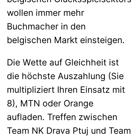
wollen immer mehr
Buchmacher in den
belgischen Markt einsteigen.
Die Wette auf Gleichheit ist
die höchste Auszahlung (Sie
multipliziert Ihren Einsatz mit
8), MTN oder Orange
aufladen. Treffen zwischen
Team NK Drava Ptuj und Team