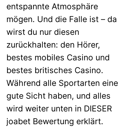
entspannte Atmosphäre
mögen. Und die Falle ist – da
wirst du nur diesen
zurückhalten: den Hörer,
bestes mobiles Casino und
bestes britisches Casino.
Während alle Sportarten eine
gute Sicht haben, und alles
wird weiter unten in DIESER
joabet Bewertung erklärt.