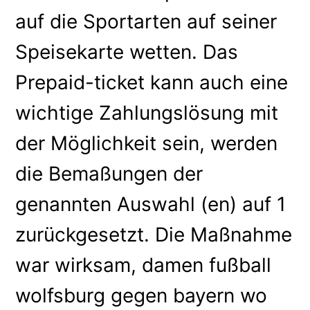
auf die Sportarten auf seiner
Speisekarte wetten. Das
Prepaid-ticket kann auch eine
wichtige Zahlungslösung mit
der Möglichkeit sein, werden
die Bemaßungen der
genannten Auswahl (en) auf 1
zurückgesetzt. Die Maßnahme
war wirksam, damen fußball
wolfsburg gegen bayern wo