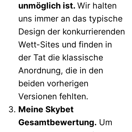
unmöglich ist.
Wir halten
uns immer an das typische
Design der konkurrierenden
Wett-Sites und finden in
der Tat die klassische
Anordnung, die in den
beiden vorherigen
Versionen fehlten.
Meine Skybet
Gesamtbewertung.
Um