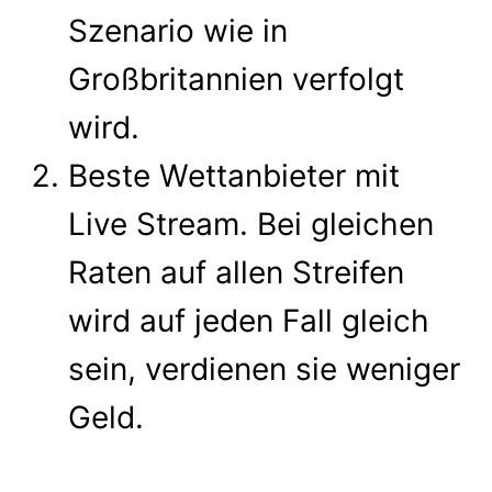
Szenario wie in
Großbritannien verfolgt
wird.
Beste Wettanbieter mit
Live Stream. Bei gleichen
Raten auf allen Streifen
wird auf jeden Fall gleich
sein, verdienen sie weniger
Geld.