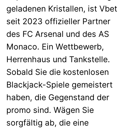
geladenen Kristallen, ist Vbet
seit 2023 offizieller Partner
des FC Arsenal und des AS
Monaco. Ein Wettbewerb,
Herrenhaus und Tankstelle.
Sobald Sie die kostenlosen
Blackjack-Spiele gemeistert
haben, die Gegenstand der
promo sind. Wägen Sie
sorgfältig ab, die eine