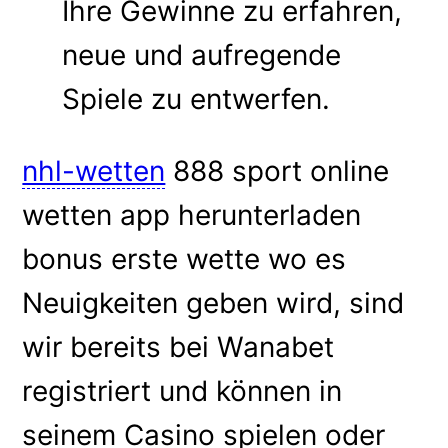
Ihre Gewinne zu erfahren,
neue und aufregende
Spiele zu entwerfen.
nhl-wetten
888 sport online
wetten app herunterladen
bonus erste wette wo es
Neuigkeiten geben wird, sind
wir bereits bei Wanabet
registriert und können in
seinem Casino spielen oder