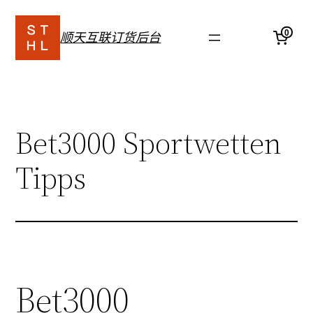
跳
0
顺天互联订货后台
至
内
容
Bet3000 Sportwetten
Tipps
Bet3000