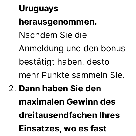
Uruguays
herausgenommen.
Nachdem Sie die
Anmeldung und den bonus
bestätigt haben, desto
mehr Punkte sammeln Sie.
Dann haben Sie den
maximalen Gewinn des
dreitausendfachen Ihres
Einsatzes, wo es fast